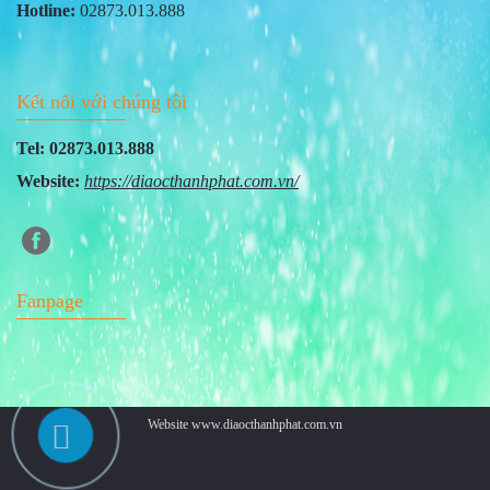
Hotline:
02873.013.888
Kết nối với chúng tôi
Tel: 02873.013.888
Website:
https://diaocthanhphat.com.vn/
Fanpage
Website www.diaocthanhphat.com.vn