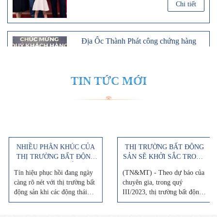
tư
Địa Ốc Thành Phát công chứng hàng
trăm sổ đỏ cho khách hàng
Sổ đỏ chính là căn cứ pháp lý chứng minh
sở hữu hợp pháp của các cư dân đối với tài
sản bất động sản
TIN TỨC MỚI
Chi tiết
NHIỀU PHÂN KHÚC CỦA
THỊ TRƯỜNG BẤT ĐỘNG
THỊ TRƯỜNG BẤT ĐỘNG
SẢN SẼ KHỞI SẮC TRONG
SẢN KHỞI SẮC
QUÝ III/2023
Tín hiệu phục hồi đang ngày
(TN&MT) - Theo dự báo của
càng rõ nét với thị trường bất
chuyên gia, trong quý
động sản khi các động thái
III/2023, thị trường bất động
“giải cứu” của Chính phủ...
sản (BĐS) sẽ có những tín
hiệu khởi sắc nhưng...