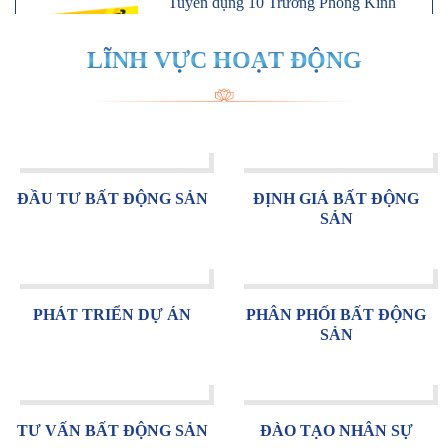
Doanh
Nhận kế hoạch bán hàng từ Giám đốc kinh
LĨNH VỰC HOẠT ĐỘNG
doanh và BLĐ Công ty - Dẫn dắt và thúc
đẩy việc bán hàng đối với Nhân viên Kinh
Doanh trong phòng.
Chi tiết
ĐẦU TƯ BẤT ĐỘNG SẢN
ĐỊNH GIÁ BẤT ĐỘNG
SẢN
PHÁT TRIỂN DỰ ÁN
PHÂN PHỐI BẤT ĐỘNG
SẢN
TƯ VẤN BẤT ĐỘNG SẢN
ĐÀO TẠO NHÂN SỰ