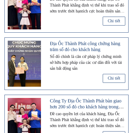
Thành Phát khẳng định vị thế khi trao sổ đỏ
sớm trước thời hạntích cực hoàn thiện sản
phẩm, hoàn thiện pháp lý cho Quý nhà đầu
Chi tiết
tư
Địa Ốc Thành Phát công chứng hàng
trăm sổ đỏ cho khách hàng
Sổ đỏ chính là căn cứ pháp lý chứng minh
sở hữu hợp pháp của các cư dân đối với tài
sản bất động sản
Chi tiết
Công Ty Địa Ốc Thành Phát bàn giao
hơn 200 sổ đỏ cho khách hàng trong
năm 2024
Đề cao quyền lợi của khách hàng, Địa Ốc
Thành Phát khẳng định vị thế khi trao sổ đỏ
sớm trước thời hạntích cực hoàn thiện sản
phẩm, hoàn thiện pháp lý cho Quý nhà đầu
Chi tiết